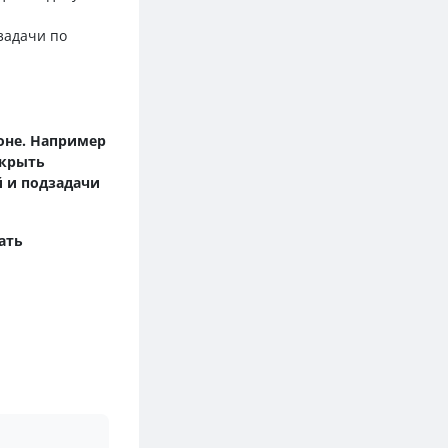
задачи по
лоне. Например
акрыть
й и подзадачи
ать