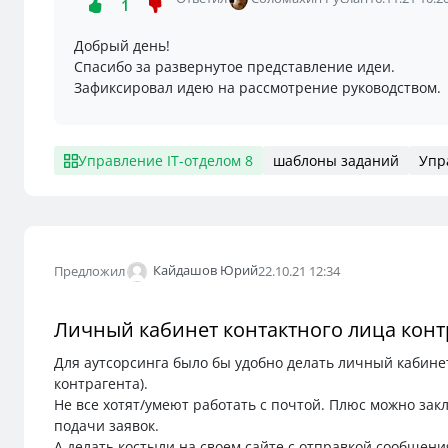
1
Добрый день!
Спасибо за развернутое представление идеи.
Зафиксировал идею на рассмотрение руководством.
Управление IT-отделом 8
шаблоны заданий
Упр
Кайдашов Юрий
Предложил
22.10.21 12:34
Личный кабинет контактного лица конт
Для аутсорсинга было бы удобно делать личный кабинет
контрагента).
Не все хотят/умеют работать с почтой. Плюс можно за
подачи заявок.
А делать костыли на своем сайте с отправкой сообщен