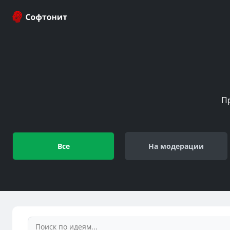
П
Все
На модерации