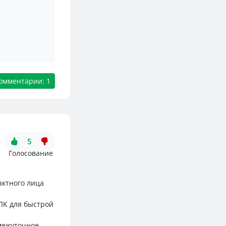
омментарии: 1
5
Голосование
актного лица
ЛК для быстрой
омежуточное