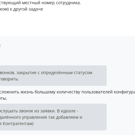
етствующий местный номер сотрудника.
ком) к другой задаче
2
звонков, закрытие с определённым статусом
говорить.
 усложнить жизнь большому количеству пользователей конфигур
оты.
слушать звонок из заявки. В идеале -
далённого управления так добавляем и
я Контрагентам)