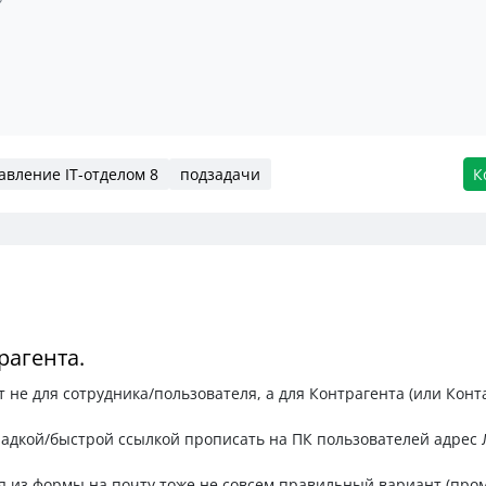
авление IT-отделом 8
подзадачи
К
рагента.
 не для сотрудника/пользователя, а для Контрагента (или Конт
кладкой/быстрой ссылкой прописать на ПК пользователей адрес 
ия из формы на почту тоже не совсем правильный вариант (пр