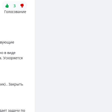
3
Голосование
ствующие
но в виде
а. Ускоряется
ик) , Закрыть
дает задачу по