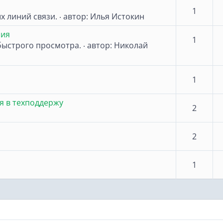
1
х линий связи.
автор:
Илья Истокин
·
ния
1
быстрого просмотра.
автор:
Николай
·
1
я в техподдержу
2
2
1