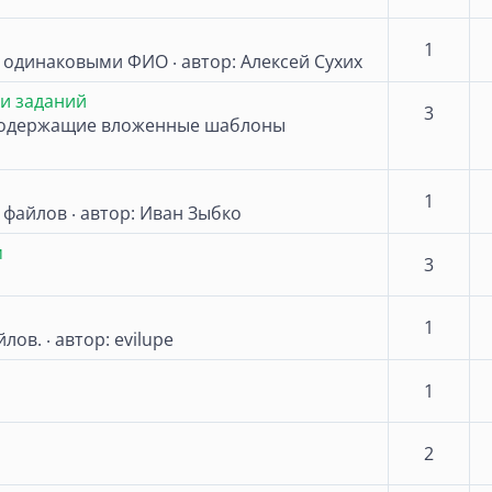
1
c одинаковыми ФИО
автор:
Алексей Сухих
·
и заданий
3
содержащие вложенные шаблоны
1
 файлов
автор:
Иван Зыбко
·
м
3
1
йлов.
автор:
evilupe
·
1
2