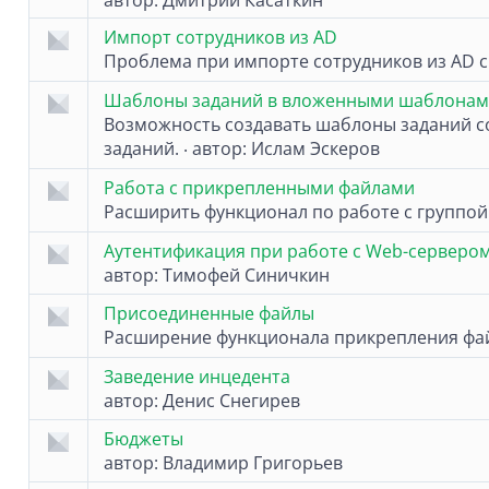
автор:
Дмитрий Касаткин
Импорт сотрудников из AD
Проблема при импорте сотрудников из AD 
Шаблоны заданий в вложенными шаблонам
Возможность создавать шаблоны заданий 
заданий.
автор:
Ислам Эскеров
·
Работа с прикрепленными файлами
Расширить функционал по работе с группой
Аутентификация при работе с Web-серверо
автор:
Тимофей Синичкин
Присоединенные файлы
Расширение функционала прикрепления фа
Заведение инцедента
автор:
Денис Снегирев
Бюджеты
автор:
Владимир Григорьев