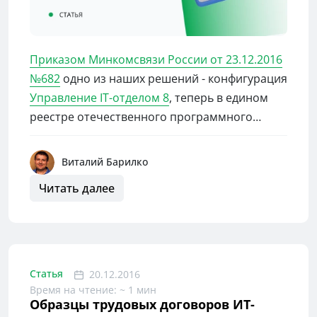
Приказом Минкомсвязи России от 23.12.2016
№682
одно из наших решений - конфигурация
Управление IT-отделом 8
, теперь в едином
реестре отечественного программного
обеспечения!
Наличие нашего продукта в отечественном
Виталий Барилко
реестре говорит о качестве нашего решения,
Читать далее
а так же позволит приобрести конфигурацию
при госзакупках бюджетным и
муниципальным учреждениям.
Статья
20.12.2016
Время на чтение: ~ 1 мин
Образцы трудовых договоров ИТ-