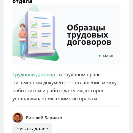
отдела
Трудовой договор
- в трудовом праве
письменный документ — соглашение между
работником и работодателем, которое
устанавливает их взаимные права и
обязанности.
Виталий Барилко
В Российской Федерации по трудовому
Читать далее
договору работник принимает на себя