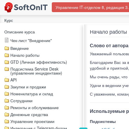
Управление IT-отделом 8, редакция 3.
Курс
Начало работы
Описание курса
Чек-лист "Внедрение"
Слово от автора
Введение
Уважаемый пользова
Начало работы
GTD (Личная эффективность)
Благодарим Вас за 
удобной и приятной
Подсистема Service Desk
(управление инцидентами)
Мы очень рады, что
API
Удачи в ведении уче
Закупки и продажи
Номенклатура и склад
С уважением, кома
Сотрудники
Ремонты и обслуживание
Используемые 
Денежные средства
Управление проектами
Подсистемы
Интеграция с Telegram-ботом