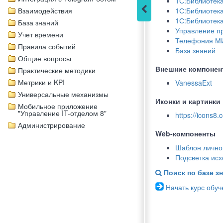
1С:Библиотек
Взаимодействия
1С:Библиотек
1С:Библиотека
База знаний
Управление пр
Учет времени
Телефония М
Правила событий
База знаний
Общие вопросы
Внешние компонен
Практические методики
Метрики и KPI
VanessaExt
Универсальные механизмы
Иконки и картинки
Мобильное приложение
"Управление IT-отделом 8"
https://icons8.
Администрирование
Web-компоненты
Шаблон лично
Подсветка исхо
Поиск по базе з
Начать курс обу