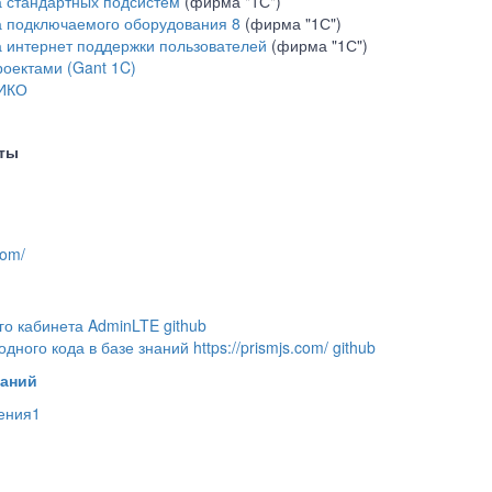
а стандартных подсистем
(фирма "1С")
а подключаемого оборудования 8
(фирма "1С")
 интернет поддержки пользователей
(фирма "1С")
оектами (Gant 1C)
ИКО
ты
com/
го кабинета AdminLTE
github
дного кода в базе знаний https://prismjs.com/
github
наний
чения1